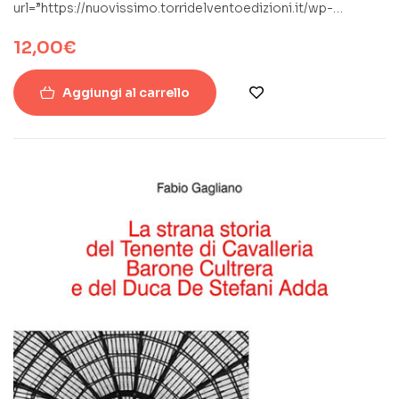
url=”https://nuovissimo.torridelventoedizioni.it/wp-
content/uploads/2019/09/BCN_notteDentroINTERNO.pdf”]
12,00
€
Aggiungi al carrello