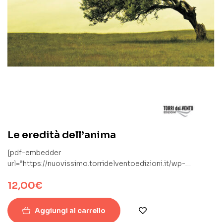
Le eredità dell’anima
[pdf-embedder
url=”https://nuovissimo.torridelventoedizioni.it/wp-
content/uploads/2019/09/BCN_ereditaAnimaINTERNO.pdf”]
12,00
€
Aggiungi al carrello