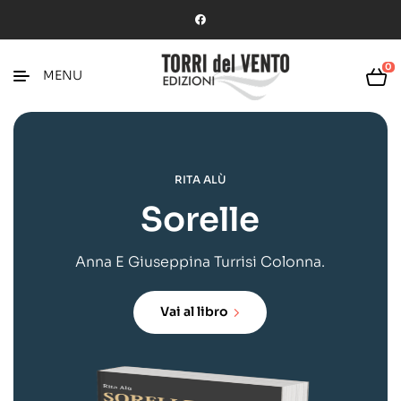
0
MENU
R
I
T
A
A
L
Ù
Sorelle
Anna E Giuseppina Turrisi Colonna.
Vai al libro