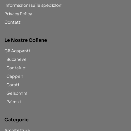
Informazioni sulle spedizioni
Privacy Policy
Contatti
Le Nostre Collane
Gli Agapanti
I Bucaneve
I Cantalupi
I Capperi
I Carati
I Gelsomini
I Palmizi
Categorie
Architettura