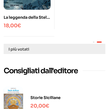
La leggenda della Stella
Marina
18,00
€
I più votati
Consigliati dall'editore
Storie Siciliane
20,00
€