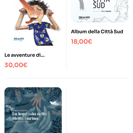
Album della Città Sud
18,00
€
Le avventure di
Pinocchio. Storia di un
30,00
€
burattino