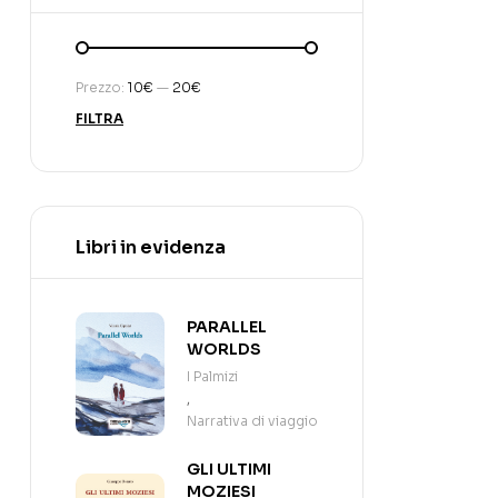
Prezzo:
10€
—
20€
FILTRA
Libri in evidenza
PARALLEL
WORLDS
I Palmizi
,
Narrativa di viaggio
GLI ULTIMI
MOZIESI