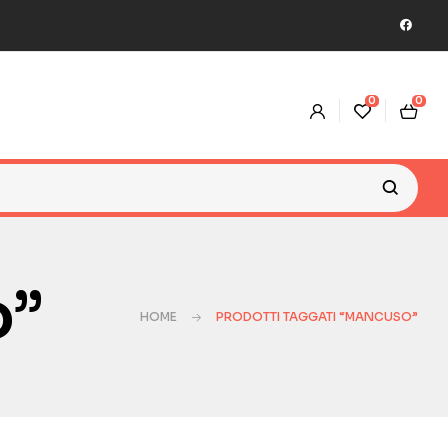
0
0
o”
HOME
PRODOTTI TAGGATI “MANCUSO”