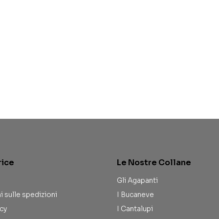
rice
Le Nostre Collane
Gli Agapanti
i sulle spedizioni
I Bucaneve
icy
I Cantalupi