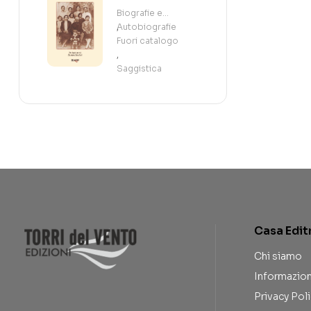
Biografie e
Autobiografie
,
Fuori catalogo
,
Saggistica
Casa Edit
Chi siamo
Informazion
Privacy Pol