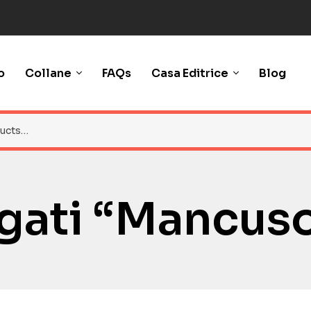
o
Collane
FAQs
Casa Editrice
Blog
ggati “mancus