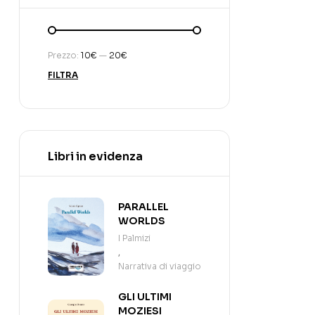
Prezzo:
10€
—
20€
FILTRA
Libri in evidenza
PARALLEL
WORLDS
I Palmizi
,
Narrativa di viaggio
GLI ULTIMI
MOZIESI