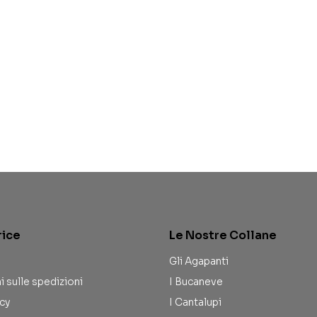
rice
Le Nostre Collane
Gli Agapanti
i sulle spedizioni
I Bucaneve
icy
I Cantalupi