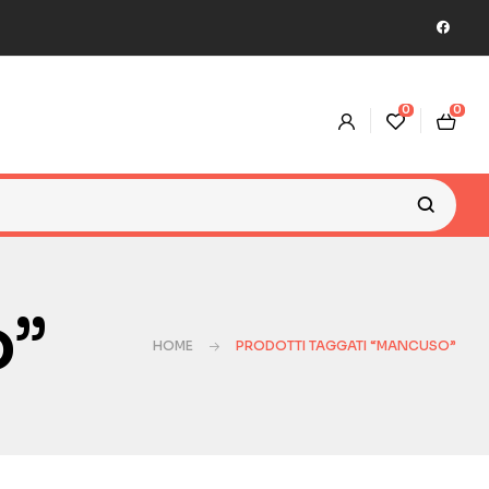
0
0
o”
HOME
PRODOTTI TAGGATI “MANCUSO”