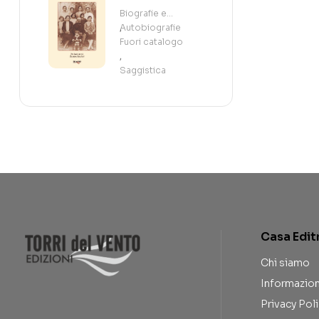
Biografie e
Autobiografie
,
Fuori catalogo
,
Saggistica
Casa Edit
Chi siamo
Informazion
Privacy Pol