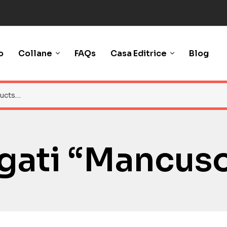
o
Collane
FAQs
Casa Editrice
Blog
ggati “mancus