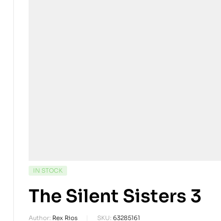
IN STOCK
The Silent Sisters 3
Author:
Rex Rios
SKU:
63285161