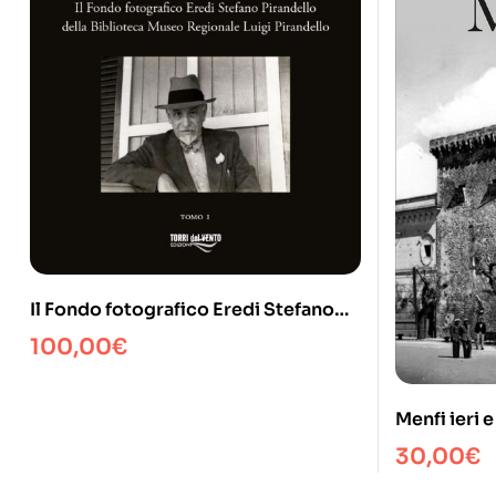
Il Fondo fotografico Eredi Stefano
Pirandello della Biblioteca Museo
100,00
€
Regionale Luigi Pirandello
Menfi ieri 
30,00
€