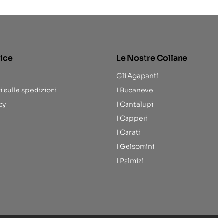
rice
Le Nostre Collane
Gli Agapanti
i sulle spedizioni
I Bucaneve
cy
I Cantalupi
I Capperi
I Carati
I Gelsomini
I Palmizi