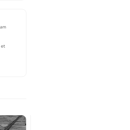
nam
 et