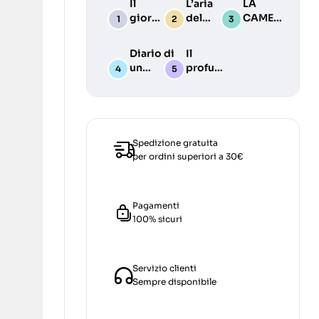
Il
L’aria
LA
giorno
del
CAMERA
giusto
tempo
BLU
Diario di
Il
un
profumo
irriducibile
di Irene
balordo
Spedizione gratuita
per ordini superiori a 30€
Pagamenti
100% sicuri
Servizio clienti
Sempre disponibile