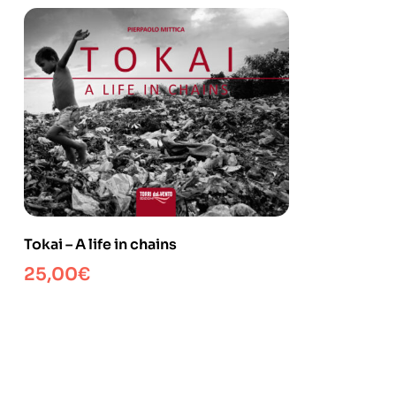
Tokai – A life in chains
25,00
€