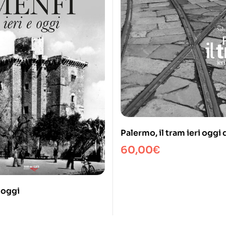
Palermo, il tram ieri oggi
60,00
€
e oggi