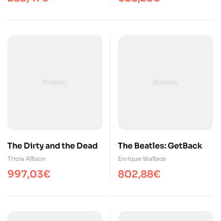
The Dirty and the Dead
The Beatles: GetBack
Tricia Allison
Enrique Wallace
997,03
€
802,88
€