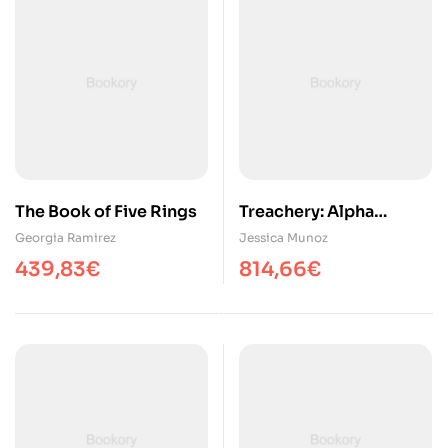
The Book of Five Rings
Treachery: Alpha
Colony Book 8
Georgia Ramirez
Jessica Munoz
439,83
€
814,66
€