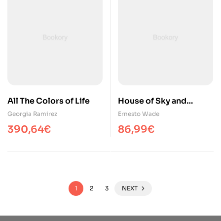
All The Colors of Life
House of Sky and
Breath
Georgia Ramirez
Ernesto Wade
390,64
€
86,99
€
1
2
3
NEXT