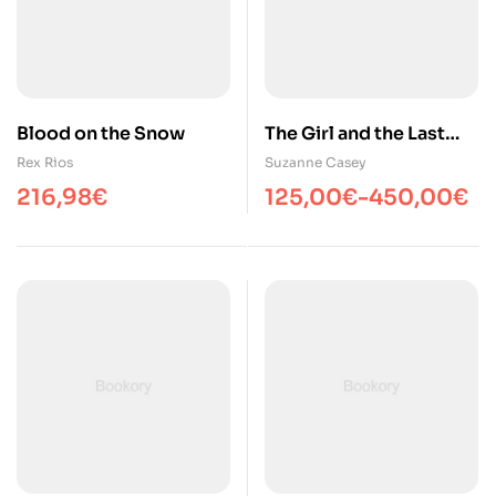
Blood on the Snow
The Girl and the Last
Sleepover
Rex Rios
Suzanne Casey
216,98
€
125,00
€
-
450,00
€