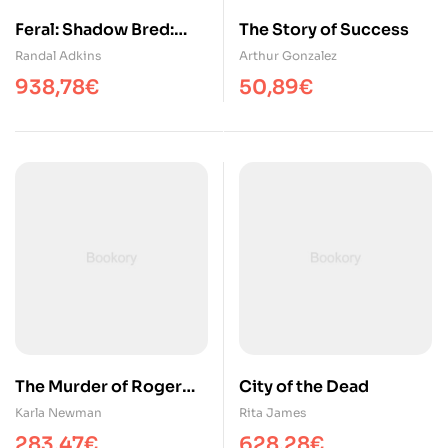
Feral: Shadow Bred:
The Story of Success
Book 3
Randal Adkins
Arthur Gonzalez
938,78
€
50,89
€
The Murder of Roger
City of the Dead
Ackroyd
Karla Newman
Rita James
283,47
€
628,28
€