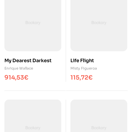
My Dearest Darkest
Life Flight
Enrique Wallace
Misty Figueroa
914,53
€
115,72
€