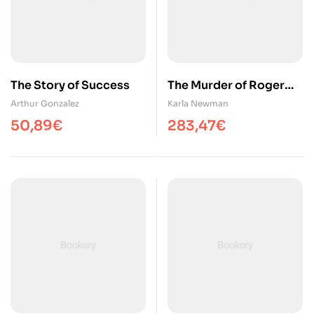
The Story of Success
The Murder of Roger
Ackroyd
Arthur Gonzalez
Karla Newman
50,89
€
283,47
€