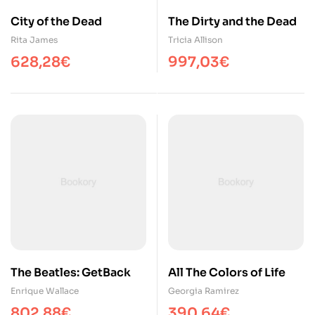
City of the Dead
The Dirty and the Dead
Rita James
Tricia Allison
628,28
€
997,03
€
The Beatles: GetBack
All The Colors of Life
Enrique Wallace
Georgia Ramirez
802,88
€
390,64
€