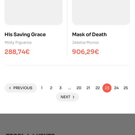
His Saving Grace
Mask of Death
Misty Figueroa
Jessica Munoz
288,74
€
906,29
€
PREVIOUS
1
2
3
…
20
21
22
23
24
25
NEXT