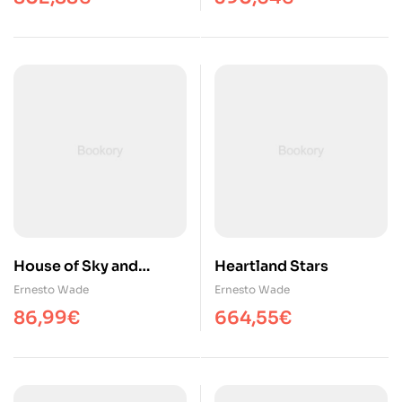
House of Sky and
Heartland Stars
Breath
Ernesto Wade
Ernesto Wade
86,99
€
664,55
€