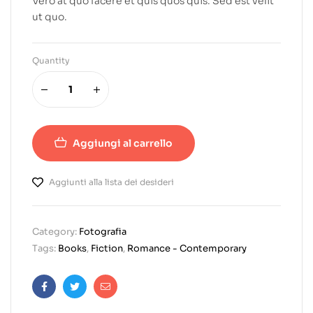
Vero at quo facere et quis quos quis. Sed est velit
ut quo.
Quantity
Aggiungi al carrello
Aggiunti alla lista dei desideri
Category:
Fotografia
Tags:
Books
,
Fiction
,
Romance - Contemporary
Facebook
Twitter
Email