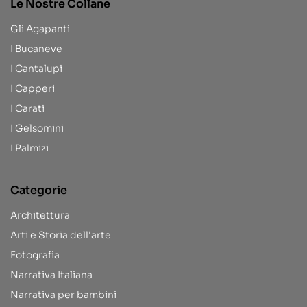
Le Nostre Collane
Gli Agapanti
I Bucaneve
I Cantalupi
I Capperi
I Carati
I Gelsomini
I Palmizi
Categorie
Architettura
Arti e Storia dell'arte
Fotografia
Narrativa Italiana
Narrativa per bambini