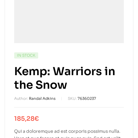
IN STOCK
Kemp: Warriors in
the Snow
Author:
Randal Adkins
SKU:
76360237
185,28
€
Qui a doloremque ad est corporis possimus nulla.