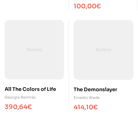
Cassaro
100,00
€
All The Colors of Life
The Demonslayer
Georgia Ramirez
Ernesto Wade
390,64
€
414,10
€