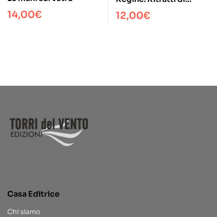
nobildonne siciliane
14,00
€
12,00
€
(1905-1940)
Casa Editrice
Chi siamo