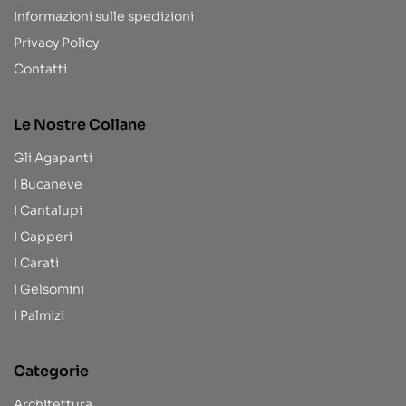
Informazioni sulle spedizioni
Privacy Policy
Contatti
Le Nostre Collane
Gli Agapanti
I Bucaneve
I Cantalupi
I Capperi
I Carati
I Gelsomini
I Palmizi
Categorie
Architettura