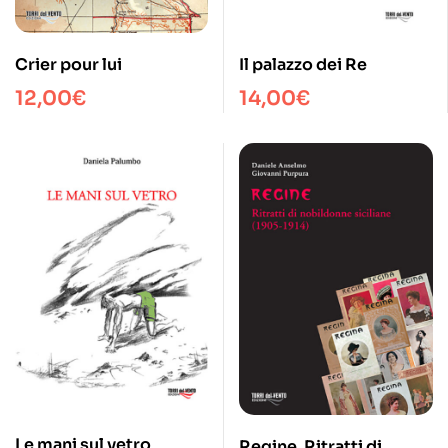
Crier pour lui
Il palazzo dei Re
12,00
€
14,00
€
Le mani sul vetro
Regine. Ritratti di