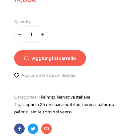
14,00
€
Quantity
Aggiungi al carrello
Aggiunti alla lista dei desideri
Categories:
I Palmizi
,
Narrativa Italiana
Tags:
aperto 24 ore
,
casa editrice
,
ceresa
,
palermo
,
palmizi
,
sicily
,
torri del vento
Facebook
Twitter
Email