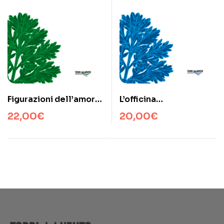
Figurazioni dell’amor
L’officina
patrio
internazionale di
22,00
€
20,00
€
Vittorio Pica – Arte
Moderna e critica
d’arte in Italia (1880-
1930)