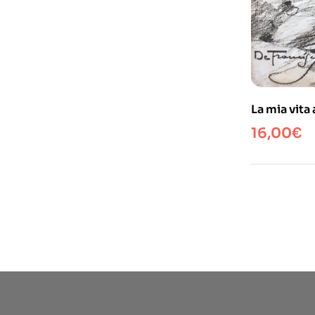
La mia vita 
16,00
€