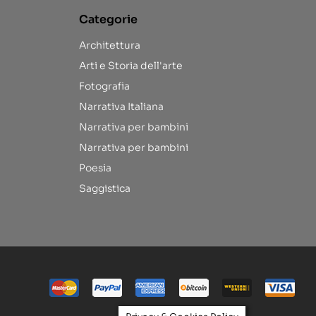
Categorie
Architettura
Arti e Storia dell'arte
Fotografia
Narrativa Italiana
Narrativa per bambini
Narrativa per bambini
Poesia
Saggistica