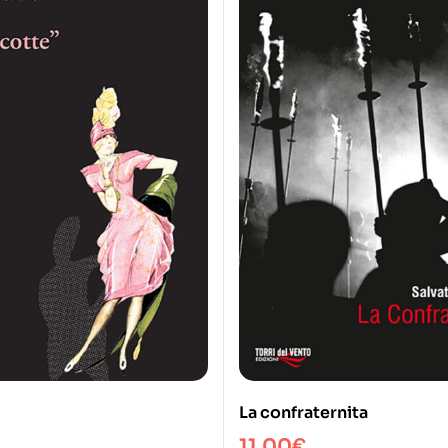
La confraternita
11,00
€