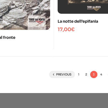
La notte dell’epifania
17,00
€
al fronte
PREVIOUS
1
2
3
4