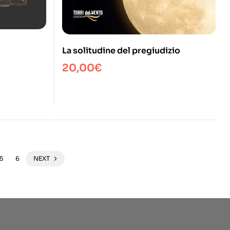
La solitudine del pregiudizio
20,00
€
5
6
NEXT