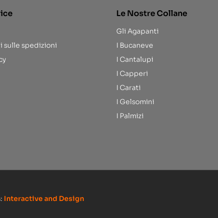
rice
Le Nostre Collane
Gli Agapanti
i sulle spedizioni
I Bucaneve
cy
I Cantalupi
I Capperi
I Carati
I Gelsomini
I Palmizi
s:
Interactive and Design