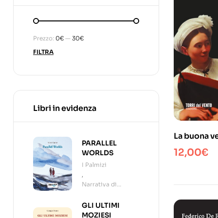
Prezzo:
0€
—
30€
FILTRA
Libri in evidenza
La buona ve
PARALLEL
Caravaggio
12,00
€
WORLDS
I Palmizi
,
Narrativa di
viaggio
GLI ULTIMI
MOZIESI