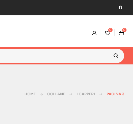
0
0
HOME
COLLANE
I CAPPERI
PAGINA 3