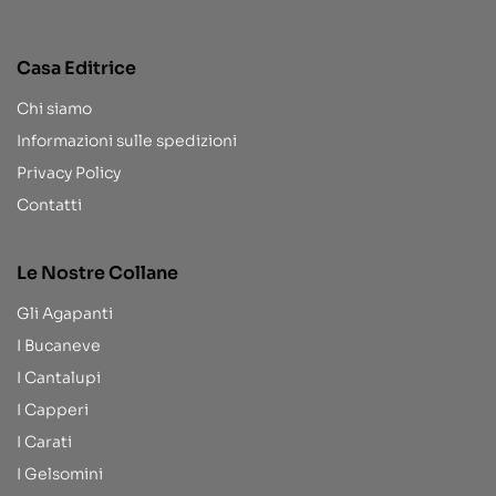
Casa Editrice
Chi siamo
Informazioni sulle spedizioni
Privacy Policy
Contatti
Le Nostre Collane
Gli Agapanti
I Bucaneve
I Cantalupi
I Capperi
I Carati
I Gelsomini