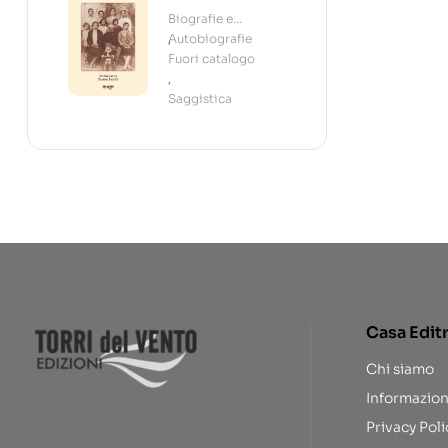
Biografie e
Autobiografie
,
Fuori catalogo
,
Saggistica
Casa Edit
Chi siamo
Informazion
Privacy Poli