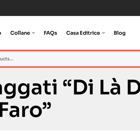
o
Collane
FAQs
Casa Editrice
Blog
ggati “di Là 
Faro”