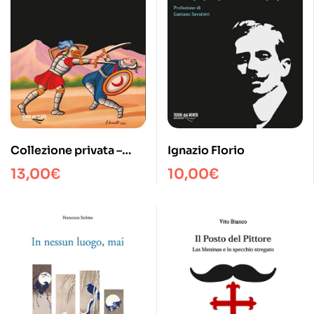
Collezione privata –
Ignazio Florio
Scrittori, persone e
13,00
€
10,00
€
libri