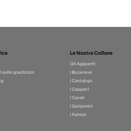
rice
Le Nostre Collane
Gli Agapanti
i sulle spedizioni
I Bucaneve
cy
I Cantalupi
I Capperi
I Carati
I Gelsomini
I Palmizi