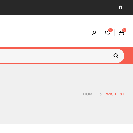
0
0
HOME
WISHLIST